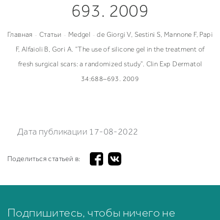
693. 2009
Увеличение груди под железу
Вертикальная подтяжка груди
Птозированная грудь
Увеличение груди под мышцу
Якорная подтяжка груди
Повторная маммопластика
Рубцы после увелечения груди
Поиск хирурга/клиники
Главная
Статьи
Medgel
de Giorgi V, Sestini S, Mannone F, Papi
-
-
-
Отзывы
Фото до/после
F, Alfaioli B, Gori A. “The use of silicone gel in the treatment of
Безопасность
fresh surgical scars: a randomized study”. Clin Exp Dermatol
FAQ
Рассрочка
34:688–693. 2009
Дата публикации 17-08-2022
Поделиться статьей в:
Подпишитесь, чтобы ничего не