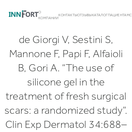
О
КОНТАКТЫ
ОТЗЫВЫ
КАТАЛОГ
ПАЦИЕНТАМ
С
КОМПАНИИ
de Giorgi V, Sestini S,
Mannone F, Papi F, Alfaioli
B, Gori A. “The use of
Команда
silicone gel in the
Контакты
Новости
treatment of fresh surgical
Наши партнеры
Грудные имплантаты Silimed
Некоммерческая деятельность
BioDesign
Белье
scars: a randomized study”.
Грудные имплантаты
Standard Line
VOE
Medgel
Увеличение груди
Публикации
Типы поверхности
Richter
Увеличение груди анатомическими имплантатами
Подтяжка груди
Clin Exp Dermatol 34:688–
Календарь мероприятий
Доставка и оплата
Увеличение груди круглыми имплантатами
Подтяжка груди с имплантатами
Асимметрия груди
Эндоскопическое увеличение груди
Периареолярная мастопексия
Коррекция тубулярной груди