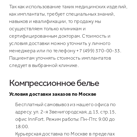
Увеличение груди под железу
Вертикальная подтяжка груди
Птозированная грудь
Так как использование таких медицинских изделий,
Увеличение груди под мышцу
Якорная подтяжка груди
Повторная маммопластика
как имплантаты, требует специальных знаний,
Рубцы после увелечения груди
Поиск хирурга/клиники
навыков и квалификации, то продажу мы
Отзывы
осуществляем только клиникам и
Фото до/после
сертифицированным докторам. Стоимость и
Безопасность
FAQ
условия доставки можно уточнить у личного
Рассрочка
менеджера или по телефону
+7 (499) 370-00-33
.
Пациентам уточнять стоимость имплантатов
следует в выбранной клинике.
Компрессионное белье
Условия доставки заказов по Москве
Бесплатный самовывоз из нашего офиса по
адресу: ул. 2-я Звенигородская, д.13, стр.15,
офис InnFort. Режим работы: Пн-Птc 9:00 до
18:00.
Курьерская доставка по Москве в пределах