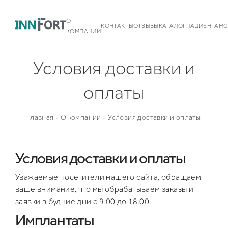
О
КОНТАКТЫ
ОТЗЫВЫ
КАТАЛОГ
ПАЦИЕНТАМ
С
КОМПАНИИ
Условия доставки и
оплаты
Главная
О компании
Условия доставки и оплаты
-
-
Команда
Контакты
Условия доставки и оплаты
Новости
Наши партнеры
Грудные имплантаты Silimed
Некоммерческая деятельность
Уважаемые посетители нашего сайта, обращаем
BioDesign
Белье
Грудные имплантаты
ваше внимание, что мы обрабатываем заказы и
Standard Line
VOE
Medgel
Увеличение груди
Публикации
заявки в будние дни с 9:00 до 18:00.
Типы поверхности
Richter
Увеличение груди анатомическими имплантатами
Подтяжка груди
Календарь мероприятий
Доставка и оплата
Имплантаты
Увеличение груди круглыми имплантатами
Подтяжка груди с имплантатами
Асимметрия груди
Эндоскопическое увеличение груди
Периареолярная мастопексия
Коррекция тубулярной груди