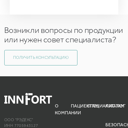
Возникли вопросы по продукции
или нужен совет специалиста?
ПОЛУЧИТЬ КОНСУЛЬТАЦИЮ
О
ПАЦИЕНТАМ
СПЕЦИАЛИСТАМ
КАТАЛОГ
КОМПАНИИ
ООО "РЭДЕКС"
БЕЗОПАС
ИНН 7705943127