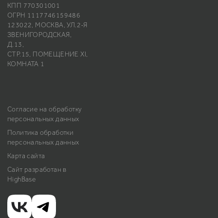
КПП 770301001
ОГРН 1117746159486
123022, МОСКВА, УЛ.2-Я
ЗВЕНИГОРОДСКАЯ,
Д.13,
СТР.15, ПОМЕЩЕНИЕ ХI,
КОМНАТА 1
Согласие на обработку
персональных данных
Политика обработки
персональных данных
Карта сайта
Сайт разработан в
HighBase