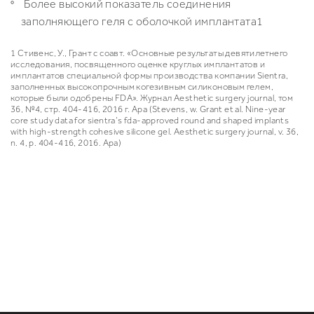
Более высокий показатель соединения
заполняющего геля с оболочкой имплантата
1
1
Стивенс, У., Грант с соавт. «Основные результаты девятилетнего
исследования, посвященного оценке круглых имплантатов и
имплантатов специальной формы производства компании Sientra,
заполненных высокопрочным когезивным силиконовым гелем,
которые были одобрены FDA». Журнал Aesthetic surgery journal, том
36, №4, стр. 404-416, 2016 г. Apa (Stevens, w. Grant et al. Nine-year
core study data for sientra’s fda-approved round and shaped implants
with high-strength cohesive silicone gel. Aesthetic surgery journal, v. 36,
n. 4, p. 404-416, 2016. Apa)