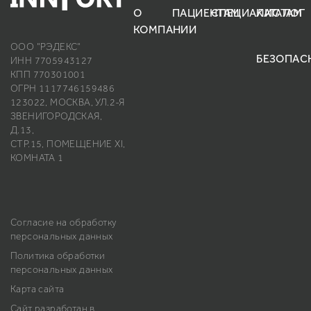
О
ПАЦИЕНТАМ
СПЕЦИАЛИСТАМ
КАТАЛОГ
КОМПАНИИ
ООО "РЭДЕКС"
БЕЗОПАС
ИНН 7705943127
КПП 770301001
ОГРН 1117746159486
123022, МОСКВА, УЛ.2-Я
ЗВЕНИГОРОДСКАЯ,
Д.13,
СТР.15, ПОМЕЩЕНИЕ ХI,
КОМНАТА 1
Согласие на обработку
персональных данных
Политика обработки
персональных данных
Карта сайта
Сайт разработан в