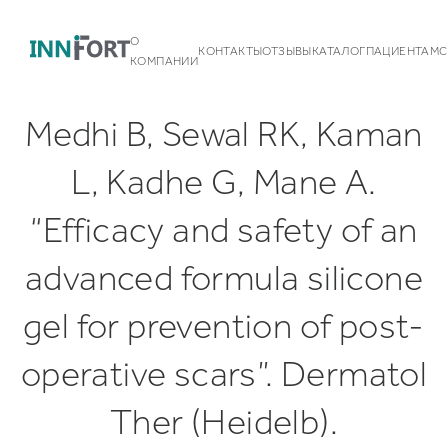
О
КОНТАКТЫ
ОТЗЫВЫ
КАТАЛОГ
ПАЦИЕНТАМ
С
КОМПАНИИ
Medhi B, Sewal RK, Kaman
L, Kadhe G, Mane A.
“Efficacy and safety of an
Команда
advanced formula silicone
Контакты
Новости
gel for prevention of post-
Наши партнеры
Грудные имплантаты Silimed
Некоммерческая деятельность
BioDesign
Белье
operative scars”. Dermatol
Грудные имплантаты
Standard Line
VOE
Medgel
Увеличение груди
Публикации
Типы поверхности
Richter
Увеличение груди анатомическими имплантатами
Подтяжка груди
Ther (Heidelb).
Календарь мероприятий
Доставка и оплата
Увеличение груди круглыми имплантатами
Подтяжка груди с имплантатами
Асимметрия груди
Эндоскопическое увеличение груди
Периареолярная мастопексия
Коррекция тубулярной груди