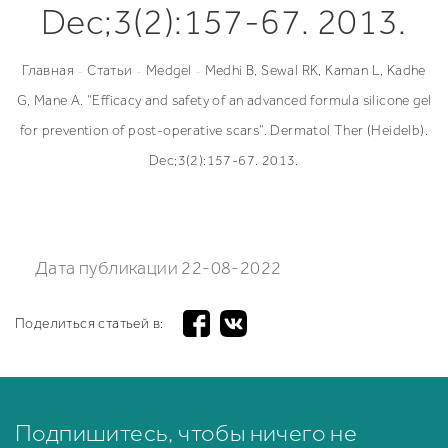
Dec;3(2):157-67. 2013.
Увеличение груди под железу
Вертикальная подтяжка груди
Птозированная грудь
Увеличение груди под мышцу
Якорная подтяжка груди
Повторная маммопластика
Рубцы после увелечения груди
Поиск хирурга/клиники
Главная
Статьи
Medgel
Medhi B, Sewal RK, Kaman L, Kadhe
-
-
-
Отзывы
Фото до/после
G, Mane A. “Efficacy and safety of an advanced formula silicone gel
Безопасность
for prevention of post-operative scars”. Dermatol Ther (Heidelb).
FAQ
Рассрочка
Dec;3(2):157-67. 2013.
Дата публикации 22-08-2022
Поделиться статьей в:
Подпишитесь, чтобы ничего не