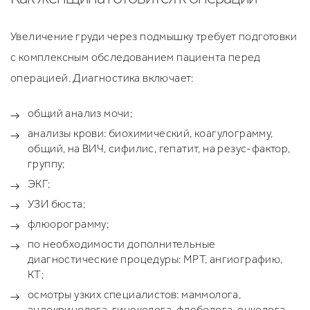
Увеличение груди через подмышку требует подготовки
с комплексным обследованием пациента перед
операцией. Диагностика включает:
общий анализ мочи;
анализы крови: биохимический, коагулограмму,
общий, на ВИЧ, сифилис, гепатит, на резус-фактор,
группу;
ЭКГ;
УЗИ бюста;
флюорограмму;
по необходимости дополнительные
диагностические процедуры: МРТ, ангиографию,
КТ;
осмотры узких специалистов: маммолога,
эндокринолога, гинеколога, флеболога, онколога.