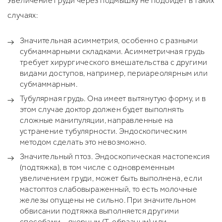
Увеличение груди через подмышку не подойдёт в таких
случаях:
Значительная асимметрия, особенно с разными
субмаммарными складками. Асимметричная грудь
требует хирургического вмешательства с другими
видами доступов, например, периареолярным или
субмаммарным.
Тубулярная грудь. Она имеет вытянутую форму, и в
этом случае доктор должен будет выполнять
сложные манипуляции, направленные на
устранение тубулярности. Эндоскопическим
методом сделать это невозможно.
Значительный птоз. Эндоскопическая мастопексия
(подтяжка), в том числе с одновременным
увеличением груди, может быть выполнена, если
мастоптоз слабовыраженный, то есть молочные
железы опущены не сильно. При значительном
обвисании подтяжка выполняется другими
способами – якорным (Т-образным) или