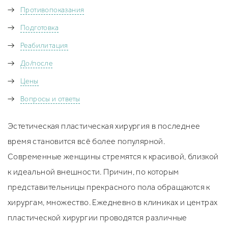
Увеличение груди под железу
Вертикальная подтяжка груди
Птозированная грудь
Противопоказания
Увеличение груди под мышцу
Якорная подтяжка груди
Повторная маммопластика
Подготовка
Рубцы после увелечения груди
Поиск хирурга/клиники
Отзывы
Реабилитация
Фото до/после
Безопасность
До/после
FAQ
Рассрочка
Цены
Вопросы и ответы
Эстетическая пластическая хирургия в последнее
время становится всё более популярной.
Современные женщины стремятся к красивой, близкой
к идеальной внешности. Причин, по которым
представительницы прекрасного пола обращаются к
хирургам, множество. Ежедневно в клиниках и центрах
пластической хирургии проводятся различные