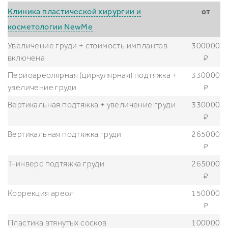
Клиника пластической хирургии и
от
косметологии NewMe
Увеличение груди + стоимость имплантов
300000
включена
₽
Периоареолярная (циркулярная) подтяжка +
330000
увеличение груди
₽
Вертикальная подтяжка + увеличение груди
330000
₽
Вертикальная подтяжка груди
265000
₽
Т-инверс подтяжка груди
265000
₽
Коррекция ареол
150000
₽
Пластика втянутых сосков
100000