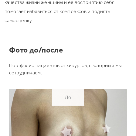
качества жизни женщины и её восприятию себя,
помогает избавиться от комплексов и поднять
самооценку.
Фото до/после
Портфолио пациентов от хирургов, с которыми мы
сотрудничаем.
До
До
До
До
До
До
До
До
До
До
До