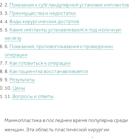
Показания к субгландулярной установке имплантов
Увеличение груди под железу
Вертикальная подтяжка груди
Птозированная грудь
Увеличение груди под мышцу
Якорная подтяжка груди
Повторная маммопластика
Преимущества и недостатки
Рубцы после увелечения груди
Поиск хирурга/клиники
Виды хирургических доступов
Отзывы
Какие импланты устанавливаются под молочную
Фото до/после
Безопасность
железу
FAQ
Показания, противопоказания к проведению
Рассрочка
операции
Как готовиться к операции
Как пациентка восстанавливается
Результаты
Цены
Вопросы и ответы
Маммопластика в последнее время популярна среди
женщин. Эта область пластической хирургии