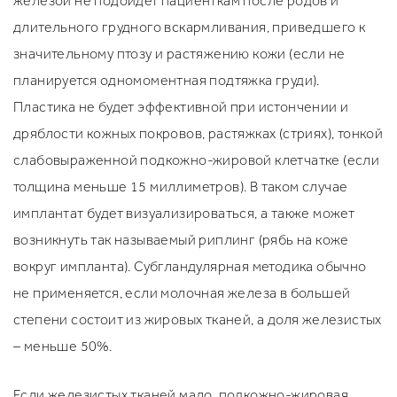
железой не подойдёт пациенткам после родов и
длительного грудного вскармливания, приведшего к
значительному птозу и растяжению кожи (если не
планируется одномоментная подтяжка груди).
Пластика не будет эффективной при истончении и
дряблости кожных покровов, растяжках (стриях), тонкой
слабовыраженной подкожно-жировой клетчатке (если
толщина меньше 15 миллиметров). В таком случае
имплантат будет визуализироваться, а также может
возникнуть так называемый риплинг (рябь на коже
вокруг импланта). Субгландулярная методика обычно
не применяется, если молочная железа в большей
степени состоит из жировых тканей, а доля железистых
– меньше 50%.
Если железистых тканей мало, подкожно-жировая