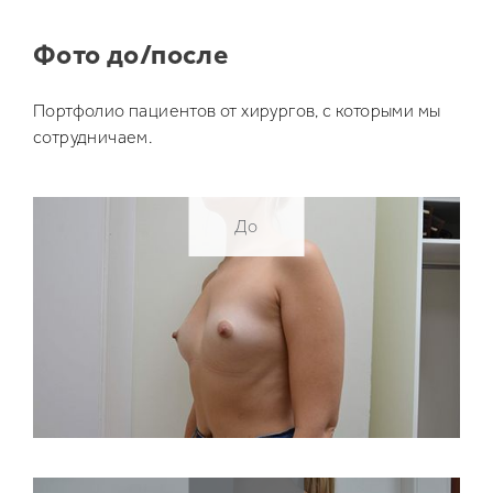
Фото до/после
Портфолио пациентов от хирургов, с которыми мы
сотрудничаем.
До
До
До
До
До
До
До
До
До
До
До
До
До