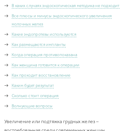
Увеличение груди под железу
Вертикальная подтяжка груди
Птозированная грудь
В каких случаях эндоскопическая методика не подходит
Увеличение груди под мышцу
Якорная подтяжка груди
Повторная маммопластика
Все плюсы и минусы эндоскопического увеличения
Рубцы после увелечения груди
Поиск хирурга/клиники
Отзывы
молочных желез
Фото до/после
Какие эндопротезы используются
Безопасность
FAQ
Как размещаются импланты
Рассрочка
Когда операция противопоказана
Как женщина готовится к операции
Как проходит восстановление
Каким будет результат
Сколько стоит операция
Волнующие вопросы
Увеличение или подтяжка грудных желез –
востребованная среди современных женщин