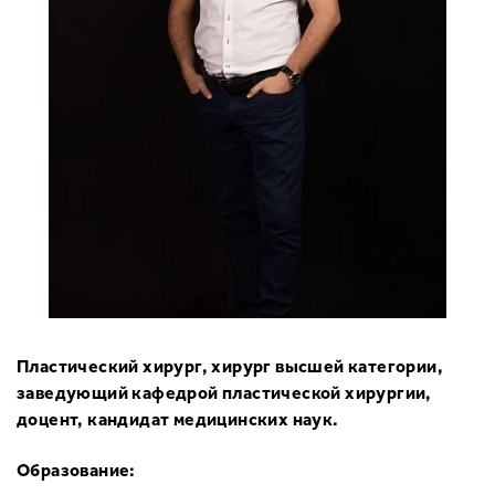
Увеличение груди под железу
Вертикальная подтяжка груди
Птозированная грудь
Увеличение груди под мышцу
Якорная подтяжка груди
Повторная маммопластика
Рубцы после увелечения груди
Поиск хирурга/клиники
Отзывы
Фото до/после
Безопасность
FAQ
Рассрочка
Пластический хирург, хирург высшей категории,
заведующий кафедрой пластической хирургии,
доцент, кандидат медицинских наук.
Образование: