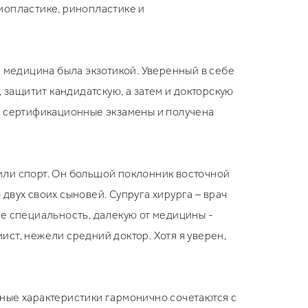
мопластике, ринопластике и
я медицина была экзотикой. Уверенный в себе
 защитит кандидатскую, а затем и докторскую
все сертификационные экзамены и получена
 или спорт. Он большой поклонник восточной
вух своих сыновей. Супруга хирурга – врач
е специальность, далекую от медицины -
ист, нежели средний доктор. Хотя я уверен,
ные характеристики гармонично сочетаются с