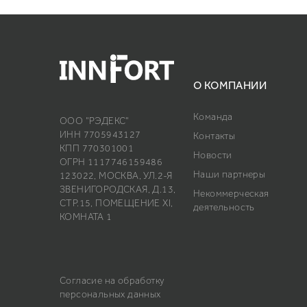
О КОМПАНИИ
Команда
ООО "РЭДЕКС"
ИНН 7705943127
Контакты
КПП 770301001
Новости
ОГРН 1117746159486
Наши партнеры
123022, МОСКВА, УЛ.2-Я
ЗВЕНИГОРОДСКАЯ, Д.13,
Некоммерческая
СТР.15, ПОМЕЩЕНИЕ ХI,
деятельность
КОМНАТА 1
Согласие на обработку
персональных данных