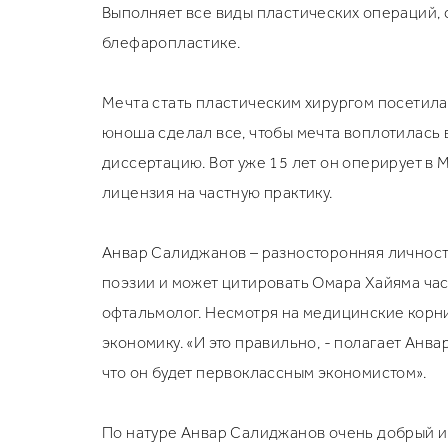
Выполняет все виды пластических операций, 
блефаропластике.
Мечта стать пластическим хирургом посетила
юноша сделал все, чтобы мечта воплотилась в
диссертацию. Вот уже 15 лет он оперирует в 
лицензия на частную практику.
Анвар Салиджанов – разносторонняя личность,
поэзии и может цитировать Омара Хайяма час
офтальмолог. Несмотря на медицинские корни
экономику. «И это правильно, - полагает Анва
что он будет первоклассным экономистом».
По натуре Анвар Салиджанов очень добрый и