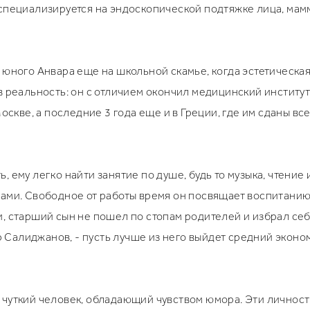
специализируется на эндоскопической подтяжке лица, мам
 юного Анвара еще на школьной скамье, когда эстетическа
 реальность: он с отличием окончил медицинский институт,
Москве, а последние 3 года еще и в Греции, где им сданы 
 ему легко найти занятие по душе, будь то музыка, чтение
ами. Свободное от работы время он посвящает воспитанию д
, старший сын не пошел по стопам родителей и избрал себ
р Салиджанов, - пусть лучше из него выйдет средний эконом
 чуткий человек, обладающий чувством юмора. Эти личност