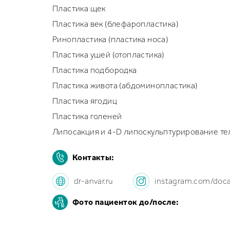
Пластика щек
Пластика век (блефаропластика)
Ринопластика (пластика носа)
Пластика ушей (отопластика)
Пластика подбородка
Пластика живота (абдоминопластика)
Пластика ягодиц
Пластика голеней
Липосакция и 4-D липоскульптурирование те
Контакты:
dr-anvar.ru
instagram.com/doc
Фото пациенток до/после: