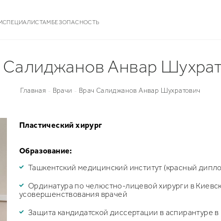
М
СПЕЦИАЛИСТАМ
БЕЗОПАСНОСТЬ
 Салиджанов Анвар Шухра
Главная
Врачи
Врач Салиджанов Анвар Шухратович
-
-
Пластический хирург
Образование:
Ташкентский медицинский институт (красный дипло
Ординатура по челюстно-лицевой хирурги в Киевс
усовершенствования врачей
Защита кандидатской диссертации в аспирантуре в