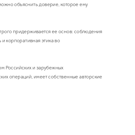
можно объяснить доверие, которое ему
строго придерживается ее основ: соблюдения
 и корпоративная этика во
ом Российских и зарубежных
ских операций, имеет собственные авторские