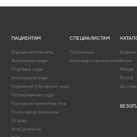
ПАЦИЕНТАМ
СПЕЦИАЛИСТАМ
КАТАЛ
Грудные имплантаты
Публикации
Грудные
Увеличение груди
Календарь мероприятий
Белье
Подтяжка груди
Medgel
Асимметрия груди
Richter
Коррекция тубулярной груди
Доставк
Птозированная грудь
Повторная маммопластика
БЕЗОП
Поиск хирурга/клиники
Отзывы
Фото до/после