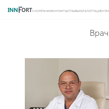
О КОМПАНИИ
КОНТАКТЫ
ОТЗЫВЫ
КАТАЛОГ
ПАЦИЕНТА
Врач
Команда
Контакты
Новости
Наши партнеры
Некоммерческая деятельность
Грудные имплантаты Silimed
BioDesign
Белье
Грудные имплантаты