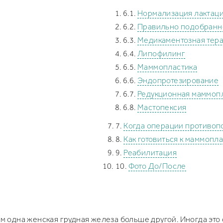
Нормализация лактац
Правильно подобранн
Медикаментозная тер
Липофилинг
Маммопластика
Эндопротезирование
Редукционная маммоп
Мастопексия
Когда операции противоп
Как готовиться к маммопл
Реабилитация
Фото До/После
ом одна женская грудная железа больше другой. Иногда эт