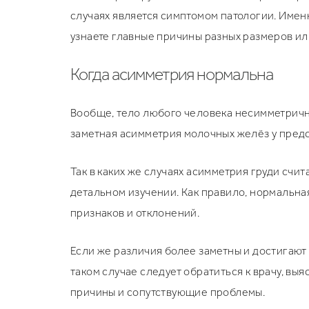
случаях является симптомом патологии. Имен
узнаете главные причины разных размеров и
Когда асимметрия нормальна
Вообще, тело любого человека несимметричн
заметная асимметрия молочных желёз у предс
Так в каких же случаях асимметрия груди счи
детальном изучении. Как правило, нормальна
признаков и отклонений.
Если же различия более заметны и достигают
таком случае следует обратиться к врачу, в
причины и сопутствующие проблемы.