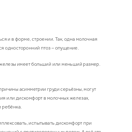
ся и в форме, строении. Так, одна молочная
тся односторонний птоз – опущение.
й железы имеет больший или меньший размер.
причины асимметрии груди серьёзны, могут
ия или дискомфорт в молочных железах,
 ребёнка.
омплексовать, испытывать дискомфорт при
ношений с противоположным полом. А всё это