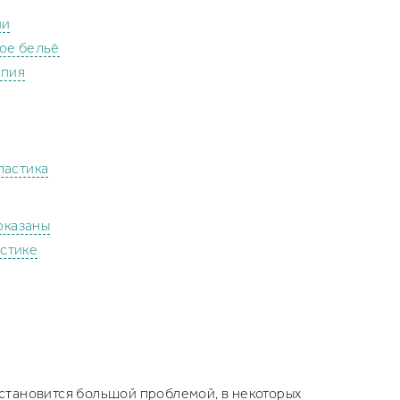
ии
ое бельё
апия
ластика
оказаны
астике
о становится большой проблемой, в некоторых