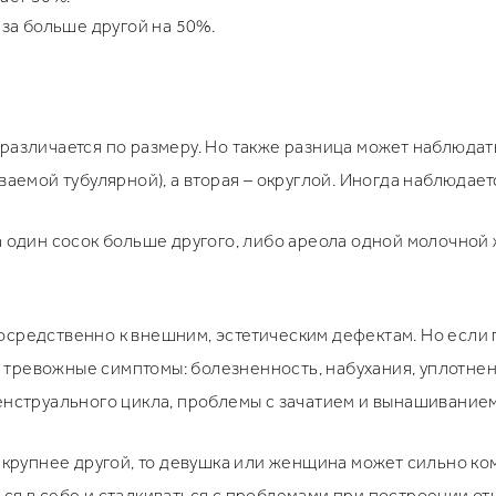
за больше другой на 50%.
азличается по размеру. Но также разница может наблюдать
ваемой тубулярной), а вторая – округлой. Иногда наблюдае
а один сосок больше другого, либо ареола одной молочно
осредственно к внешним, эстетическим дефектам. Но если 
тревожные симптомы: болезненность, набухания, уплотнен
енструального цикла, проблемы с зачатием и вынашиванием
о крупнее другой, то девушка или женщина может сильно к
ся в себе и сталкиваться с проблемами при построении от