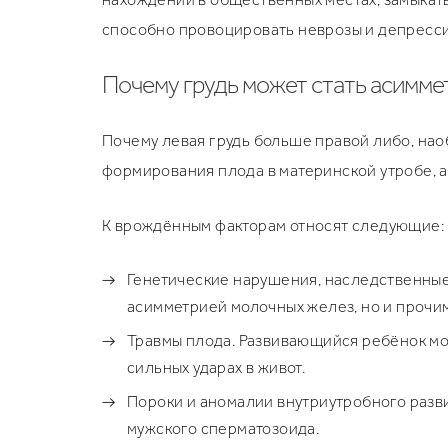
способно провоцировать неврозы и депресси
Почему грудь может стать асимм
Почему левая грудь больше правой либо, нао
формирования плода в материнской утробе, а
К врождённым факторам относят следующие:
Генетические нарушения, наследственные
асимметрией молочных желез, но и прочим
Травмы плода. Развивающийся ребёнок мо
сильных ударах в живот.
Пороки и аномалии внутриутробного разви
мужского сперматозоида.