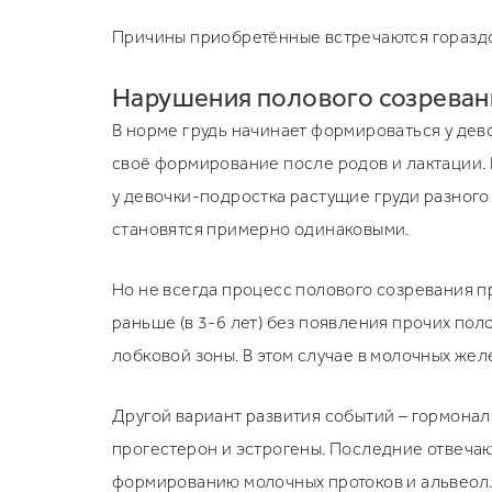
Причины приобретённые встречаются гораздо 
Нарушения полового созреван
В норме грудь начинает формироваться у дево
своё формирование после родов и лактации. 
у девочки-подростка растущие груди разного
становятся примерно одинаковыми.
Но не всегда процесс полового созревания п
раньше (в 3-6 лет) без появления прочих по
лобковой зоны. В этом случае в молочных ж
Другой вариант развития событий – гормонал
прогестерон и эстрогены. Последние отвечаю
формированию молочных протоков и альвеол. 