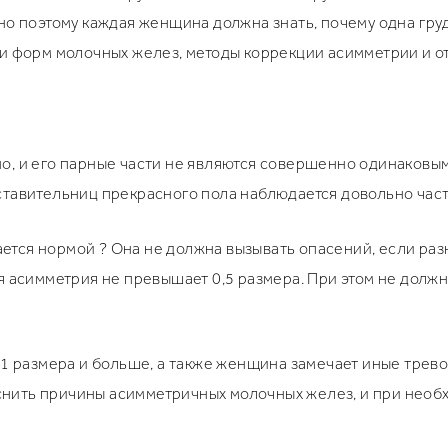
но поэтому каждая женщина должна знать, почему одна груд
ли форм молочных желез, методы коррекции асимметрии и 
о, и его парные части не являются совершенно одинаковым
тавительниц прекрасного пола наблюдается довольно част
тается нормой ? Она не должна вызывать опасений, если ра
я асимметрия не превышает 0,5 размера. При этом не долж
 1 размера и больше, а также женщина замечает иные трев
ыяснить причины асимметричных молочных желез, и при необ