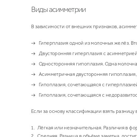
Виды асимметрии
В зависимости от внешних признаков, асимме
Гиперплазия одной из молочных желёз. Вт
Двусторонняя гиперплазия с асимметрией.
Односторонняя гипоплазия. Одна молочная
Асимметричная двусторонняя гипоплазия, 
Гипоплазия, сочетающаяся с гиперплазией
Гипоплазия, сочетающаяся с недоразвитост
Если за основу классификации взять разницу 
Лёгкая или незначительная. Различия в фо
Средняя. Разница в объёме заметна, достиг