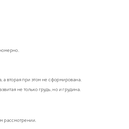
вномерно.
, а вторая при этом не сформирована.
витая не только грудь, но и грудина.
ом рассмотрении.