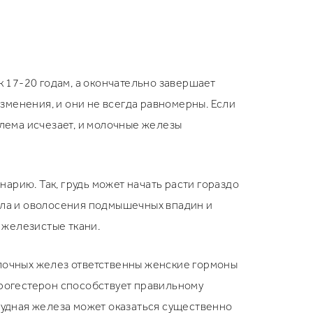
к 17-20 годам, а окончательно завершает
зменения, и они не всегда равномерны. Если
блема исчезает, и молочные железы
арию. Так, грудь может начать расти гораздо
тела и оволосения подмышечных впадин и
 железистые ткани.
олочных желез ответственны женские гормоны
прогестерон способствует правильному
грудная железа может оказаться существенно