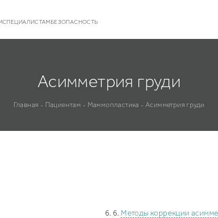
М
СПЕЦИАЛИСТАМ
БЕЗОПАСНОСТЬ
Асимметрия груди
Главная
Пациентам
Маммопластика
Асимметрия груди
-
-
-
Методы коррекции асимм