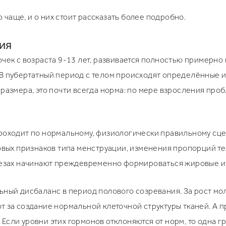
чаще, и о них стоит рассказать более подробно.
ия
чек с возраста 9-13 лет, развивается полностью примерно 
В пубертатный период с телом происходят определённые и
 размера, это почти всегда норма: по мере взросления про
роходит по нормальному, физиологически правильному сцен
ловых признаков типа менструации, изменения пропорций 
елезах начинают преждевременно формироваться жировые и
ьный дисбаланс в период полового созревания. За рост м
т за создание нормальной клеточной структуры тканей. А 
Если уровни этих гормонов отклоняются от норм, то одна 