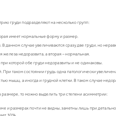
трию груди подразделяют на несколько групп:
орая имеет нормальные форму и размер.
 В данном случае увеличиваются сразу две груди, но нера
 железа недоразвита, а вторая – нормальная.
при которой обе груди недоразвиты и не одинаковы.
. При таком состоянии грудь одна патологически увеличена
ью мышц, а иногда и грудной клетки. В таком случае недораз
в размере, то можно выделить три степени асимметрии:
рме и размерах почти не видны, заметны лишь при детальн
ает 30%.