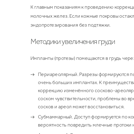
К главным показаниям к проведению коррекци
молочных желез. Если кожные покровы остают
эндопротезирования без подтяжки.
Методики увеличения груди
Импланты (протезы) помещаются в грудь чере
Периареолярный. Разрезы формируются по
очень больших имплантах. К преимущества
коррекцию изменённого сосково-ареолярн
соском чувствительности, проблемы во вр
сосков и ареол может восстановиться.
Субмаммарный. Доступ формируется по кон
вероятность повредить млечные протоки 