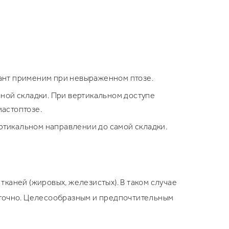
иант применим при невыраженном птозе.
рной складки. При вертикальном доступе
мастоптозе.
вертикальном направлении до самой складки.
каней (жировых, железистых). В таком случае
аточно. Целесообразным и предпочтительным