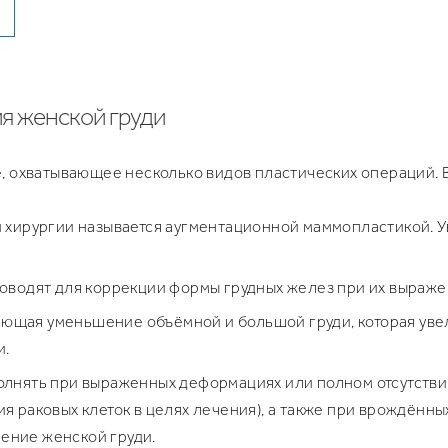
я женской груди
 охватывающее несколько видов пластических операций. В
ой хирургии называется аугментационной маммопластикой.
роводят для коррекции формы грудных желез при их выраже
ющая уменьшение объёмной и большой груди, которая увел
и.
полнять при выраженных деформациях или полном отсутстви
я раковых клеток в целях лечения), а также при врождённ
ение женской груди.