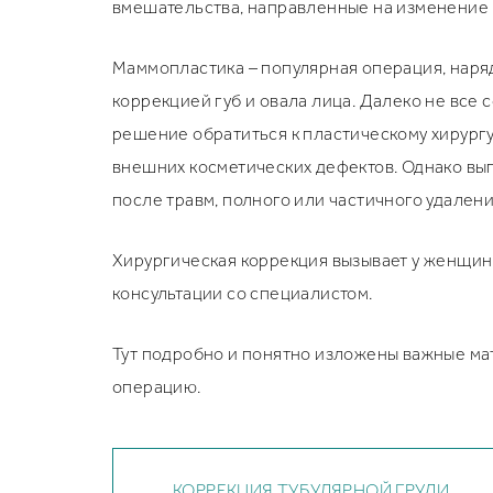
Standard Line
VOE
вмешательства, направленные на изменение 
Medgel
Увеличение груди
Типы поверхности
Richter
Публикации
Увеличение груди анатомическими имплантатами
Подтяжка груди
Доставка и оплата
Календарь мероприятий
Увеличение груди круглыми имплантатами
Подтяжка груди с имплантатами
Асимметрия груди
Маммопластика – популярная операция, наря
Эндоскопическое увеличение груди
Периареолярная мастопексия
Коррекция тубулярной груди
коррекцией губ и овала лица. Далеко не вс
Увеличение груди под железу
Вертикальная подтяжка груди
Птозированная грудь
Увеличение груди под мышцу
Якорная подтяжка груди
Повторная маммопластика
решение обратиться к пластическому хирургу
Рубцы после увелечения груди
Поиск хирурга/клиники
внешних косметических дефектов. Однако вып
Отзывы
Фото до/после
после травм, полного или частичного удален
Безопасность
FAQ
Хирургическая коррекция вызывает у женщин н
Рассрочка
консультации со специалистом.
Тут подробно и понятно изложены важные ма
операцию.
КОРРЕКЦИЯ ТУБУЛЯРНОЙ ГРУДИ