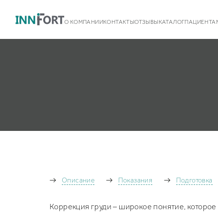
О КОМПАНИИ
КОНТАКТЫ
ОТЗЫВЫ
КАТАЛОГ
ПАЦИЕНТА
Команда
Контакты
Новости
Описание
Показания
Подготовка
Наши партнеры
Некоммерческая деятельность
Грудные имплантаты Silimed
Коррекция груди – широкое понятие, которое
BioDesign
Белье
Грудные имплантаты