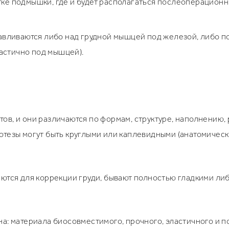
стке подмышки, где и будет располагаться послеоперационн
вливаются либо над грудной мышцей под железой, либо п
астично под мышцей).
в, и они различаются по формам, структуре, наполнению, р
тезы могут быть круглыми или каплевидными (анатомически
яются для коррекции груди, бывают полностью гладкими ли
на: материала биосовместимого, прочного, эластичного и