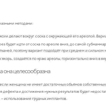
разными методами:
ксии делают вокруг соска с окружающей его ареолой. Вар
ез будет идти от соска по ареоле вниз, до самой субмамма
тканей, поэтому вариант подойдёт при среднем и сильном 
к якорь, создаётся по краю ареолы, горизонтально вниз в 
да она целесообразна
если женщина не имеет достаточных объёмов собственных т
я дефекта и достижения нужных результатов будет недост
 – использование грудных имплантов.