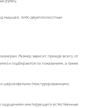
ый рубец.
од мышцей, либо двухплоскостным
азмерам. Размер зависит, прежде всего, от
ми) и подбираются по показаниям, а также
бо шероховатыми (текстурированными,
 по ощущениям имитирующего естественные