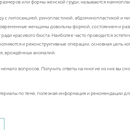
размеров или формы женской груди, называются маммопла
ду с липосакцией, ринопластикой, абдоминопластикой и 
е современные женщины довольны формой, состоянием и раз
 ради красивого бюста. Наиболее часто проводится эстети
олняются и реконструктивные операции, основная цель кот
ия, врождённых аномалий.
емало вопросов. Получить ответы на многие из них вы смож
териалы по теме, полезная информация и рекомендации дл