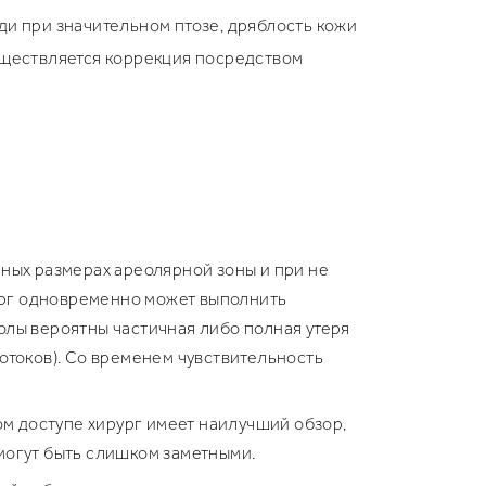
ди при значительном птозе, дряблость кожи
существляется коррекция посредством
ных размерах ареолярной зоны и при не
рург одновременно может выполнить
олы вероятны частичная либо полная утеря
отоков). Со временем чувствительность
ом доступе хирург имеет наилучший обзор,
могут быть слишком заметными.