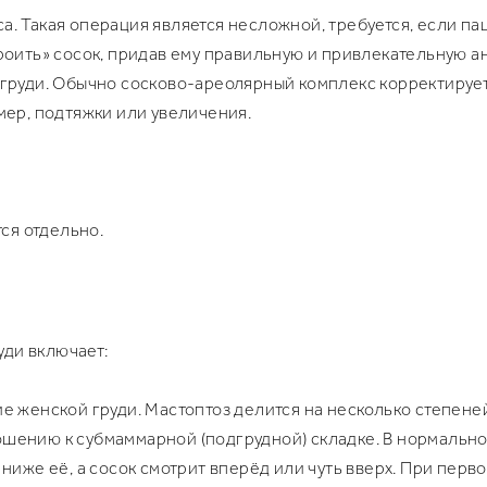
. Такая операция является несложной, требуется, если п
роить» сосок, придав ему правильную и привлекательную 
 груди. Обычно сосково-ареолярный комплекс корректиру
мер, подтяжки или увеличения.
ся отдельно.
уди включает:
е женской груди. Мастоптоз делится на несколько степен
шению к субмаммарной (подгрудной) складке. В нормальн
ниже её, а сосок смотрит вперёд или чуть вверх. При перво