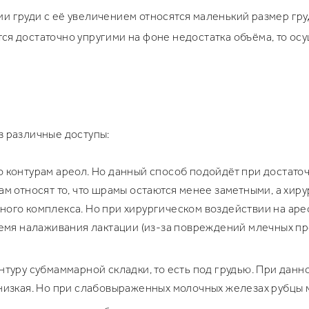
и груди с её увеличением относятся маленький размер гру
ся достаточно упругими на фоне недостатка объёма, то о
з различные доступы:
 контурам ареол. Но данный способ подойдёт при достаточ
м относят то, что шрамы остаются менее заметными, а хи
ого комплекса. Но при хирургическом воздействии на аре
емя налаживания лактации (из-за повреждений млечных пр
туру субмаммарной складки, то есть под грудью. При данн
низкая. Но при слабовыраженных молочных железах рубцы 