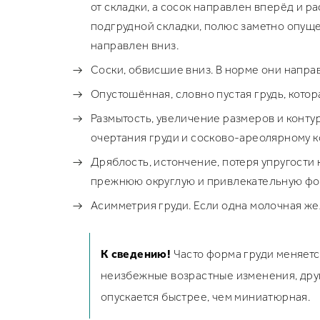
от складки, а сосок направлен вперёд и р
подгрудной складки, полюс заметно опуще
направлен вниз.
Соски, обвисшие вниз. В норме они напра
Опустошённая, словно пустая грудь, кото
Размытость, увеличение размеров и конту
очертания груди и сосково-ареолярному к
Дряблость, истончение, потеря упругости
прежнюю округлую и привлекательную фор
Асимметрия груди. Если одна молочная жел
К сведению!
Часто форма груди меняетс
неизбежные возрастные изменения, друг
опускается быстрее, чем миниатюрная.