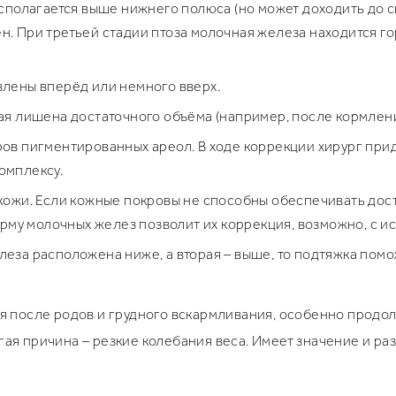
асполагается выше нижнего полюса (но может доходить до с
н. При третьей стадии птоза молочная железа находится г
влены вперёд или немного вверх.
рая лишена достаточного объёма (например, после кормлени
ров пигментированных ареол. В ходе коррекции хирург при
омплексу.
 кожи. Если кожные покровы не способны обеспечивать дост
му молочных желез позволит их коррекция, возможно, с и
еза расположена ниже, а вторая – выше, то подтяжка помо
я после родов и грудного вскармливания, особенно продол
ая причина – резкие колебания веса. Имеет значение и ра